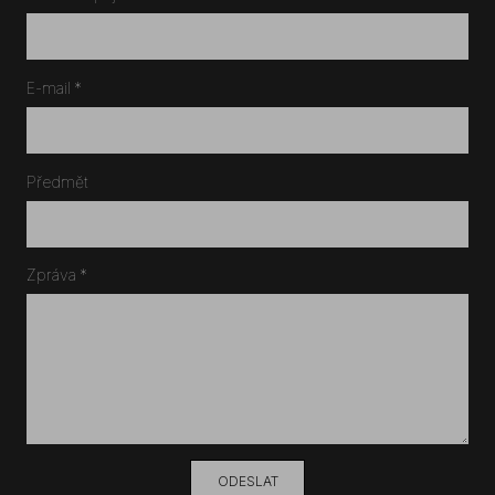
E-mail
*
Předmět
Zpráva
*
ODESLAT