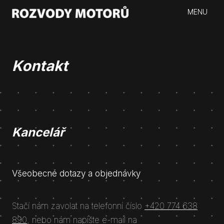
MENU
Kontakt
Kancelář
Všeobecné dotazy a objednávky
Stačí nám zavolat na telefonní číslo
+420 774 638
890
, nebo nám napište e-mail na