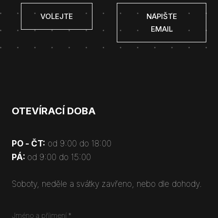
VOLEJTE
NAPIŠTE
EMAIL
OTEVÍRACÍ DOBA
PO - ČT:
od 9:00 do 18:00
PÁ:
od 9:00 do 15:00
Soboty, neděle a svátky zavřeno, nebo dle dohody.
Jméno a příjmení
*