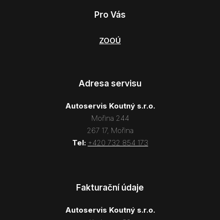
Pro Vás
ZOOÚ
Adresa servisu
Autoservis Koutný s.r.o.
Mořina 244
267 17, Mořina
Tel:
+420 732 854 173
Fakturační údaje
Autoservis Koutný s.r.o.