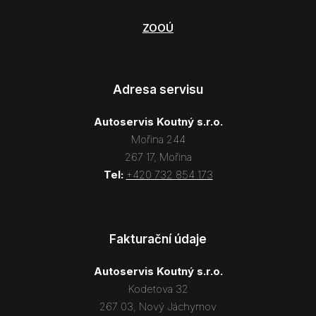
ZOOÚ
Adresa servisu
Autoservis Koutný s.r.o.
Mořina 244
267 17, Mořina
Tel:
+420 732 854 173
Fakturační údaje
Autoservis Koutný s.r.o.
Kodetova 32
267 03, Nový Jáchymov