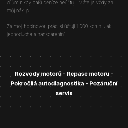
dílům nikdy další peníze neúčtuji. Máte je vždy za
můj nákup.
Za moji hodinovou práci si účtuji 1.000 korun. Jak
jednoduché a transparentní.
Rozvody motorů - Repase motoru -
Pokročilá autodiagnostika - Pozáruční
servis